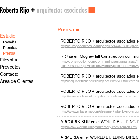
Prensa
Estudio
ROBERTO RIJO + arquitectos asociado
Reseña
http://europaconcorsi.com/people/2144618045/proj
Premios
Prensa
RR+aa en Mcgraw hill Construction commu
Filosofía
http://construction.com/community/personas.aspx?
plckPersonaPage=PersonaHome&plckUserId=9525
Proyectos
Contacto
ROBERTO RIJO + arquitectos asociados en 
Area de Clientes
http://arquitecturaenbici.blogspot.com/2008/08/arcoi
ROBERTO RIJO + arquitectos asociados en 
http://www.archivosdearquitecturantillana.com/revis
ROBERTO RIJO + arquitectos asociados
http://www.urbarama.com/designer/roberto-rijo-arqu
ARCOIRIS SUR en el WORLD BUILDING
http://www.worldbuildingsdirectory.com/search.cfm
ARMERIA en el WORLD BUILDING DIRE