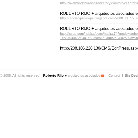
http://www.worldbuildingsdirectory.com/project.cfm?
ROBERTO RIJO + arquitectos asociados
http://rancier-penelope.blogspot.com/2008_11_15_a
ROBERTO RIJO + arquitectos asociados 
http://issuu.com/habitat/docs/habitat74?mode=em
1cb5704445e04a1e8239e81a2aabf2e2&layout=whit
http://208.106.226.130/CMS/EditPress.asp
www.google.com
El diseño es el eje central de nuestro trabaj
www.google.com
© 2008. All rights reserved.
Roberto Rijo +
arquitectos asociados
|
Contact
|
Site Des
El diseño es el eje central de nuestro trabaj
www.google.com
El diseño es el eje central de nuestro trabaj
www.google.com
El diseño es el eje central de nuestro trabaj
www.google.com